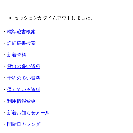
セッションがタイムアウトしました。
・
標準蔵書検索
・
詳細蔵書検索
・
新着資料
・
貸出の多い資料
・
予約の多い資料
・
借りている資料
・
利用情報変更
・
新着お知らせメール
・
開館日カレンダー