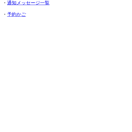
・
通知メッセージ一覧
・
予約かご