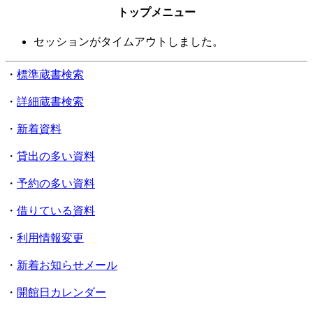
トップメニュー
セッションがタイムアウトしました。
・
標準蔵書検索
・
詳細蔵書検索
・
新着資料
・
貸出の多い資料
・
予約の多い資料
・
借りている資料
・
利用情報変更
・
新着お知らせメール
・
開館日カレンダー