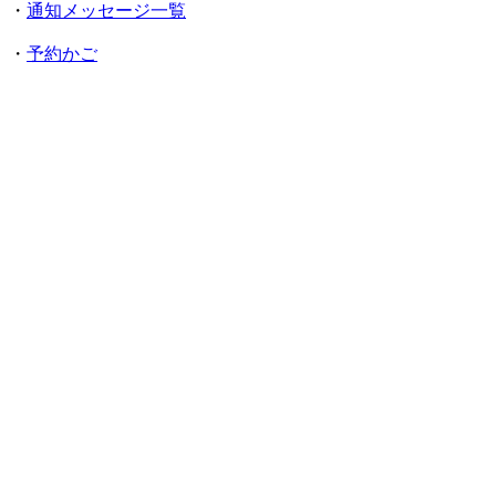
・
通知メッセージ一覧
・
予約かご