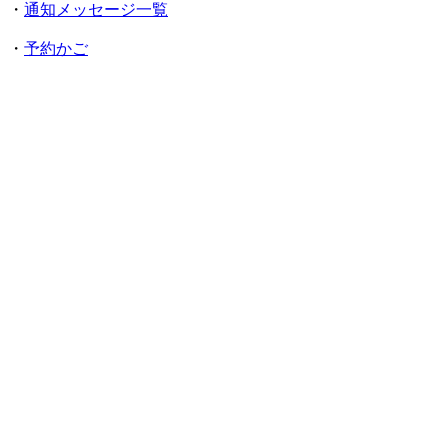
・
通知メッセージ一覧
・
予約かご