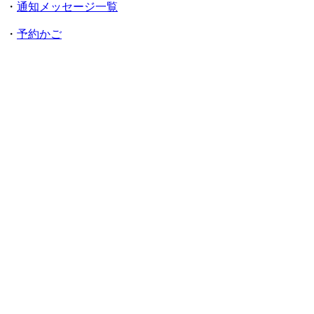
・
通知メッセージ一覧
・
予約かご