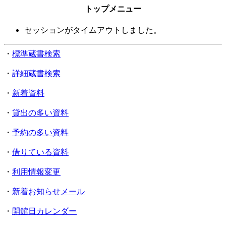
トップメニュー
セッションがタイムアウトしました。
・
標準蔵書検索
・
詳細蔵書検索
・
新着資料
・
貸出の多い資料
・
予約の多い資料
・
借りている資料
・
利用情報変更
・
新着お知らせメール
・
開館日カレンダー