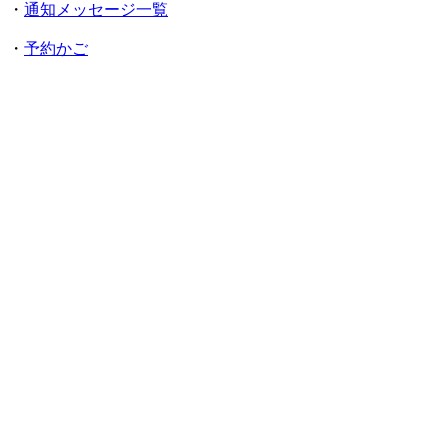
・
通知メッセージ一覧
・
予約かご