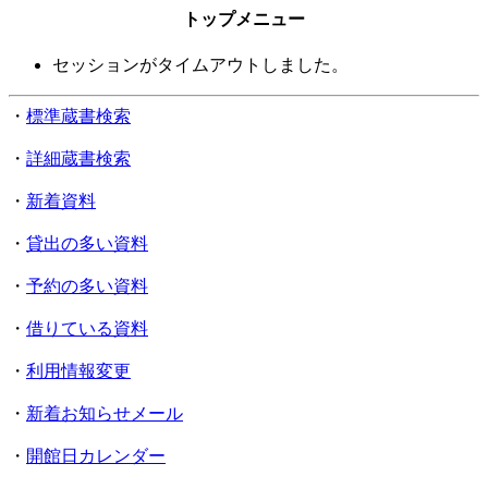
トップメニュー
セッションがタイムアウトしました。
・
標準蔵書検索
・
詳細蔵書検索
・
新着資料
・
貸出の多い資料
・
予約の多い資料
・
借りている資料
・
利用情報変更
・
新着お知らせメール
・
開館日カレンダー