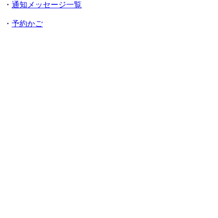
・
通知メッセージ一覧
・
予約かご