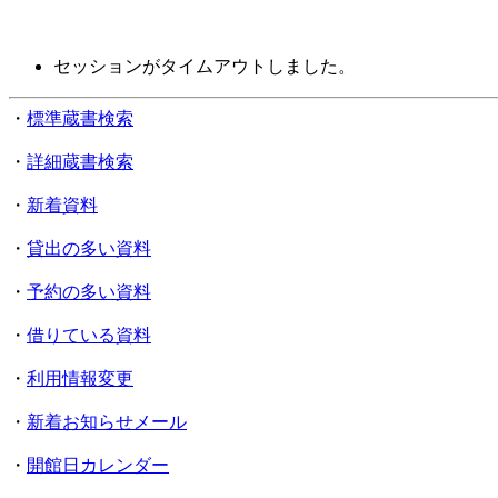
セッションがタイムアウトしました。
・
標準蔵書検索
・
詳細蔵書検索
・
新着資料
・
貸出の多い資料
・
予約の多い資料
・
借りている資料
・
利用情報変更
・
新着お知らせメール
・
開館日カレンダー