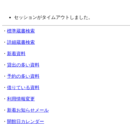
セッションがタイムアウトしました。
・
標準蔵書検索
・
詳細蔵書検索
・
新着資料
・
貸出の多い資料
・
予約の多い資料
・
借りている資料
・
利用情報変更
・
新着お知らせメール
・
開館日カレンダー