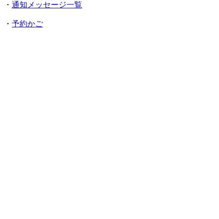
・
通知メッセージ一覧
・
予約かご