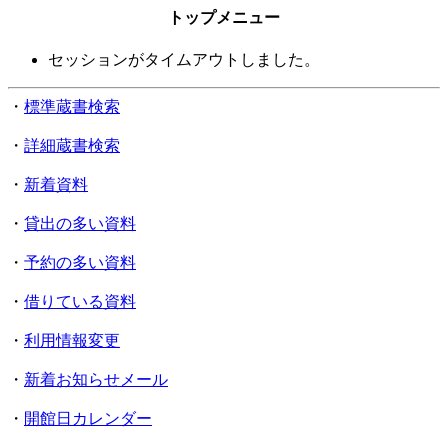
トップメニュー
セッションがタイムアウトしました。
・
標準蔵書検索
・
詳細蔵書検索
・
新着資料
・
貸出の多い資料
・
予約の多い資料
・
借りている資料
・
利用情報変更
・
新着お知らせメール
・
開館日カレンダー