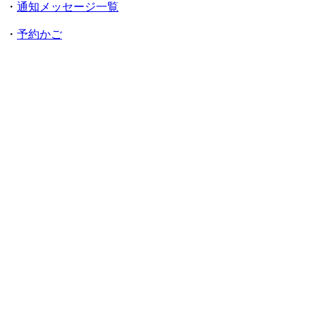
・
通知メッセージ一覧
・
予約かご