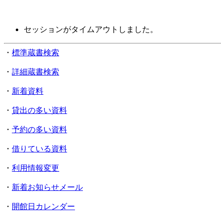
セッションがタイムアウトしました。
・
標準蔵書検索
・
詳細蔵書検索
・
新着資料
・
貸出の多い資料
・
予約の多い資料
・
借りている資料
・
利用情報変更
・
新着お知らせメール
・
開館日カレンダー