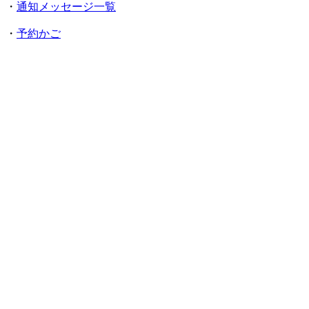
・
通知メッセージ一覧
・
予約かご