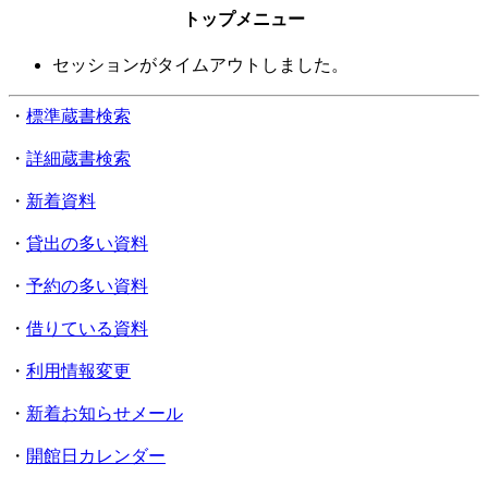
トップメニュー
セッションがタイムアウトしました。
・
標準蔵書検索
・
詳細蔵書検索
・
新着資料
・
貸出の多い資料
・
予約の多い資料
・
借りている資料
・
利用情報変更
・
新着お知らせメール
・
開館日カレンダー