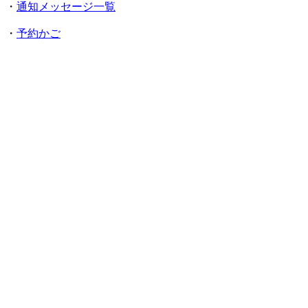
・
通知メッセージ一覧
・
予約かご