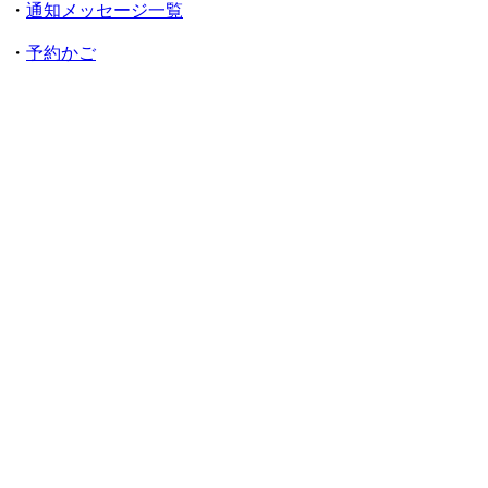
・
通知メッセージ一覧
・
予約かご