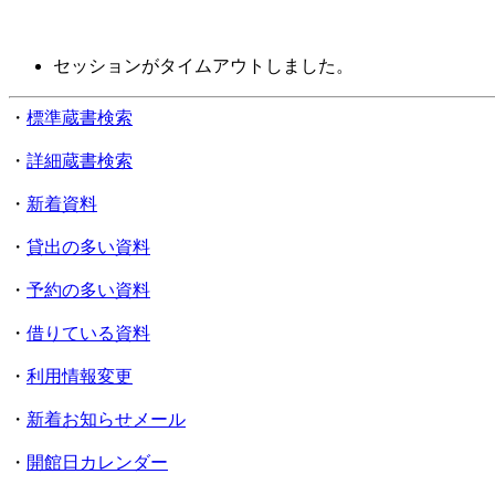
セッションがタイムアウトしました。
・
標準蔵書検索
・
詳細蔵書検索
・
新着資料
・
貸出の多い資料
・
予約の多い資料
・
借りている資料
・
利用情報変更
・
新着お知らせメール
・
開館日カレンダー