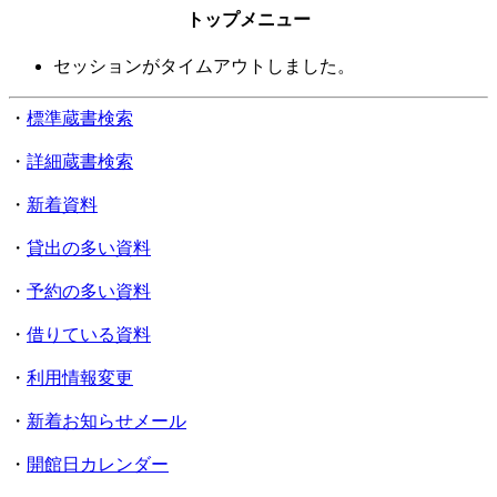
トップメニュー
セッションがタイムアウトしました。
・
標準蔵書検索
・
詳細蔵書検索
・
新着資料
・
貸出の多い資料
・
予約の多い資料
・
借りている資料
・
利用情報変更
・
新着お知らせメール
・
開館日カレンダー