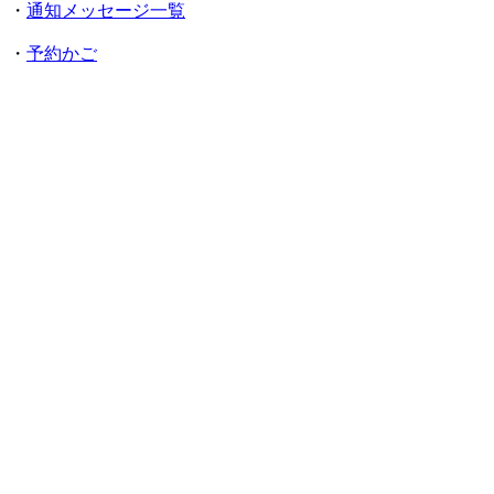
・
通知メッセージ一覧
・
予約かご