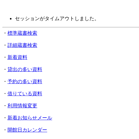
セッションがタイムアウトしました。
・
標準蔵書検索
・
詳細蔵書検索
・
新着資料
・
貸出の多い資料
・
予約の多い資料
・
借りている資料
・
利用情報変更
・
新着お知らせメール
・
開館日カレンダー