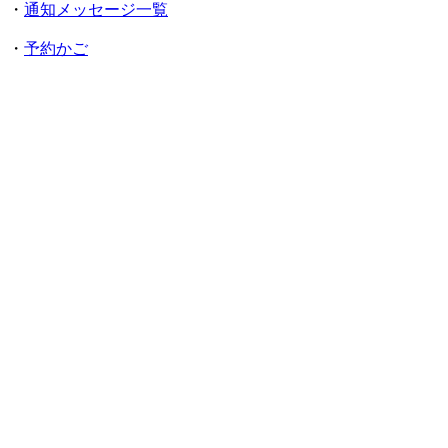
・
通知メッセージ一覧
・
予約かご