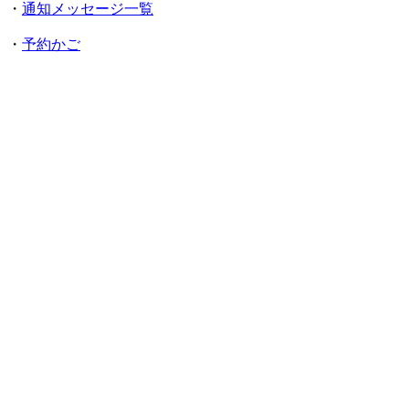
・
通知メッセージ一覧
・
予約かご