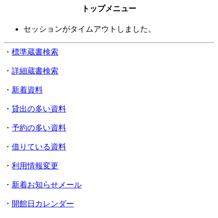
トップメニュー
セッションがタイムアウトしました。
・
標準蔵書検索
・
詳細蔵書検索
・
新着資料
・
貸出の多い資料
・
予約の多い資料
・
借りている資料
・
利用情報変更
・
新着お知らせメール
・
開館日カレンダー