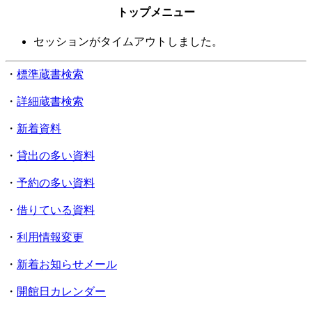
トップメニュー
セッションがタイムアウトしました。
・
標準蔵書検索
・
詳細蔵書検索
・
新着資料
・
貸出の多い資料
・
予約の多い資料
・
借りている資料
・
利用情報変更
・
新着お知らせメール
・
開館日カレンダー