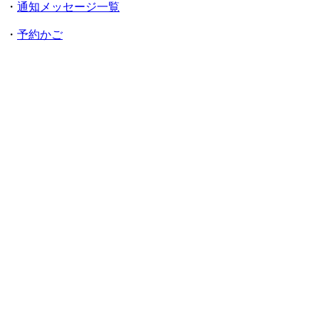
・
通知メッセージ一覧
・
予約かご