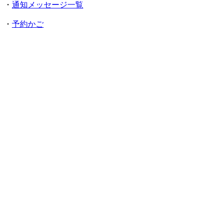
・
通知メッセージ一覧
・
予約かご