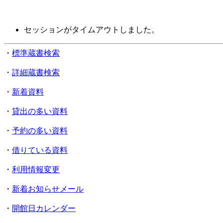
セッションがタイムアウトしました。
・
標準蔵書検索
・
詳細蔵書検索
・
新着資料
・
貸出の多い資料
・
予約の多い資料
・
借りている資料
・
利用情報変更
・
新着お知らせメール
・
開館日カレンダー