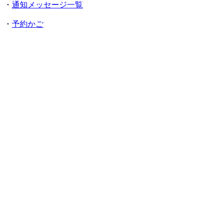
・
通知メッセージ一覧
・
予約かご