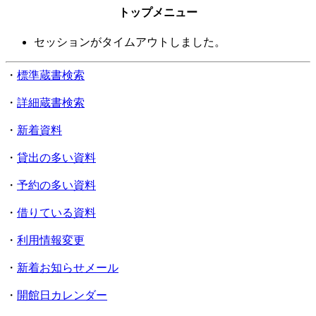
トップメニュー
セッションがタイムアウトしました。
・
標準蔵書検索
・
詳細蔵書検索
・
新着資料
・
貸出の多い資料
・
予約の多い資料
・
借りている資料
・
利用情報変更
・
新着お知らせメール
・
開館日カレンダー