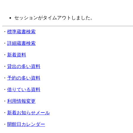
セッションがタイムアウトしました。
・
標準蔵書検索
・
詳細蔵書検索
・
新着資料
・
貸出の多い資料
・
予約の多い資料
・
借りている資料
・
利用情報変更
・
新着お知らせメール
・
開館日カレンダー