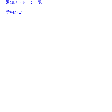
・
通知メッセージ一覧
・
予約かご