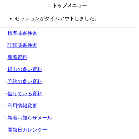
トップメニュー
セッションがタイムアウトしました。
・
標準蔵書検索
・
詳細蔵書検索
・
新着資料
・
貸出の多い資料
・
予約の多い資料
・
借りている資料
・
利用情報変更
・
新着お知らせメール
・
開館日カレンダー