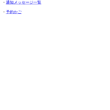
・
通知メッセージ一覧
・
予約かご