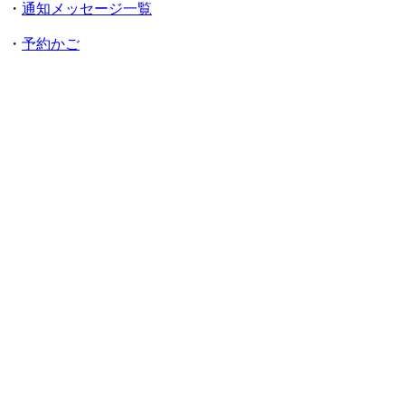
・
通知メッセージ一覧
・
予約かご