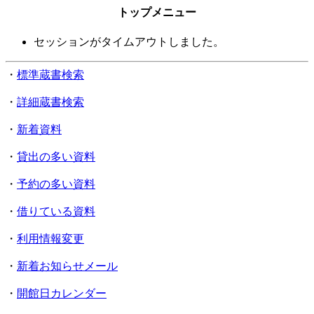
トップメニュー
セッションがタイムアウトしました。
・
標準蔵書検索
・
詳細蔵書検索
・
新着資料
・
貸出の多い資料
・
予約の多い資料
・
借りている資料
・
利用情報変更
・
新着お知らせメール
・
開館日カレンダー