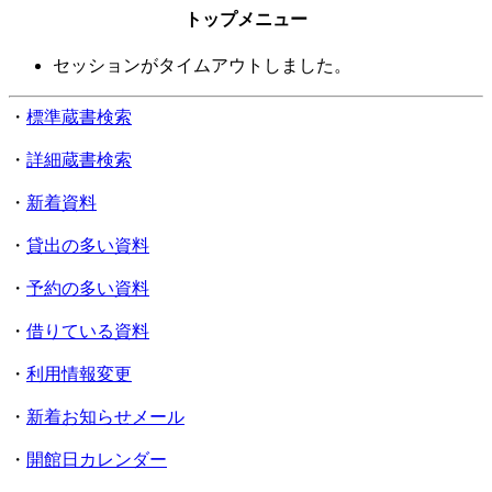
トップメニュー
セッションがタイムアウトしました。
・
標準蔵書検索
・
詳細蔵書検索
・
新着資料
・
貸出の多い資料
・
予約の多い資料
・
借りている資料
・
利用情報変更
・
新着お知らせメール
・
開館日カレンダー