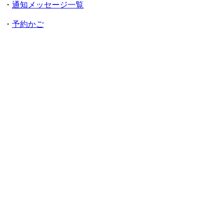
・
通知メッセージ一覧
・
予約かご