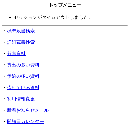
トップメニュー
セッションがタイムアウトしました。
・
標準蔵書検索
・
詳細蔵書検索
・
新着資料
・
貸出の多い資料
・
予約の多い資料
・
借りている資料
・
利用情報変更
・
新着お知らせメール
・
開館日カレンダー