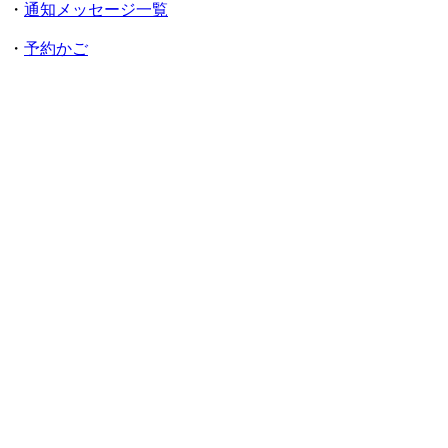
・
通知メッセージ一覧
・
予約かご