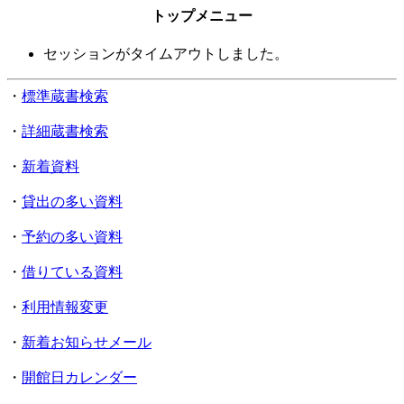
トップメニュー
セッションがタイムアウトしました。
・
標準蔵書検索
・
詳細蔵書検索
・
新着資料
・
貸出の多い資料
・
予約の多い資料
・
借りている資料
・
利用情報変更
・
新着お知らせメール
・
開館日カレンダー