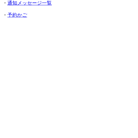
・
通知メッセージ一覧
・
予約かご