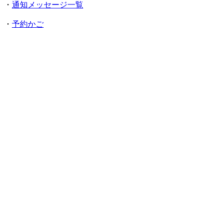
・
通知メッセージ一覧
・
予約かご