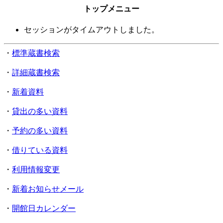
トップメニュー
セッションがタイムアウトしました。
・
標準蔵書検索
・
詳細蔵書検索
・
新着資料
・
貸出の多い資料
・
予約の多い資料
・
借りている資料
・
利用情報変更
・
新着お知らせメール
・
開館日カレンダー