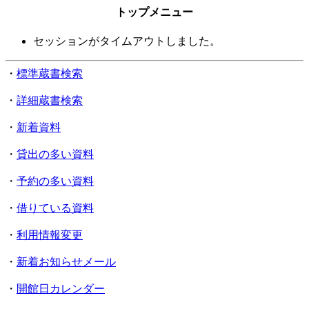
トップメニュー
セッションがタイムアウトしました。
・
標準蔵書検索
・
詳細蔵書検索
・
新着資料
・
貸出の多い資料
・
予約の多い資料
・
借りている資料
・
利用情報変更
・
新着お知らせメール
・
開館日カレンダー