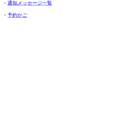
・
通知メッセージ一覧
・
予約かご