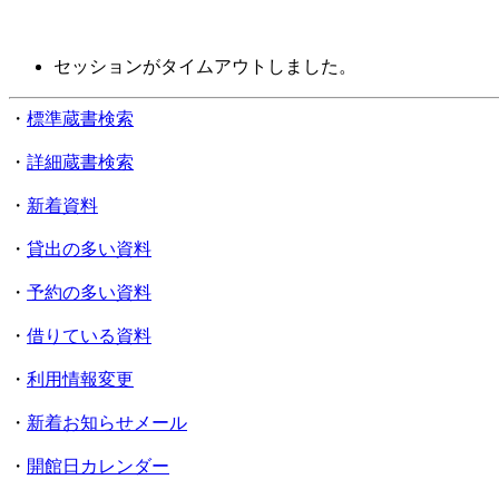
セッションがタイムアウトしました。
・
標準蔵書検索
・
詳細蔵書検索
・
新着資料
・
貸出の多い資料
・
予約の多い資料
・
借りている資料
・
利用情報変更
・
新着お知らせメール
・
開館日カレンダー