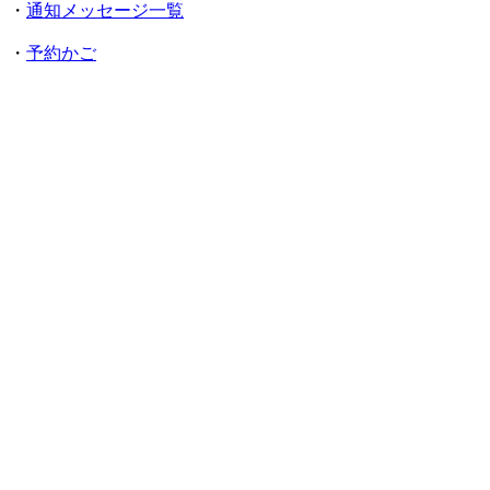
・
通知メッセージ一覧
・
予約かご