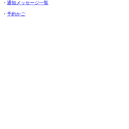
・
通知メッセージ一覧
・
予約かご