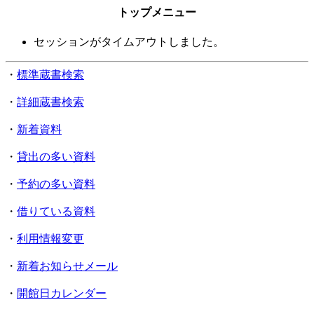
トップメニュー
セッションがタイムアウトしました。
・
標準蔵書検索
・
詳細蔵書検索
・
新着資料
・
貸出の多い資料
・
予約の多い資料
・
借りている資料
・
利用情報変更
・
新着お知らせメール
・
開館日カレンダー