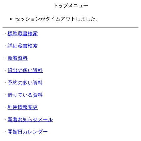
トップメニュー
セッションがタイムアウトしました。
・
標準蔵書検索
・
詳細蔵書検索
・
新着資料
・
貸出の多い資料
・
予約の多い資料
・
借りている資料
・
利用情報変更
・
新着お知らせメール
・
開館日カレンダー