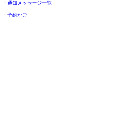
・
通知メッセージ一覧
・
予約かご