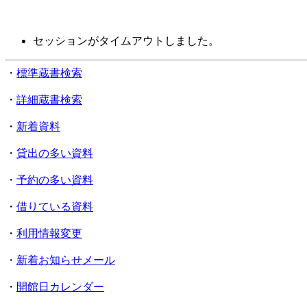
セッションがタイムアウトしました。
・
標準蔵書検索
・
詳細蔵書検索
・
新着資料
・
貸出の多い資料
・
予約の多い資料
・
借りている資料
・
利用情報変更
・
新着お知らせメール
・
開館日カレンダー