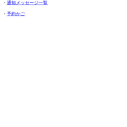
・
通知メッセージ一覧
・
予約かご