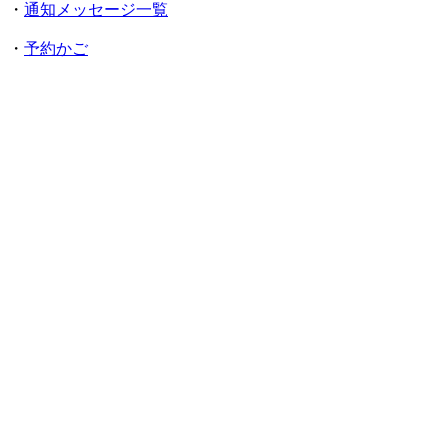
・
通知メッセージ一覧
・
予約かご