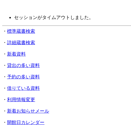
セッションがタイムアウトしました。
・
標準蔵書検索
・
詳細蔵書検索
・
新着資料
・
貸出の多い資料
・
予約の多い資料
・
借りている資料
・
利用情報変更
・
新着お知らせメール
・
開館日カレンダー