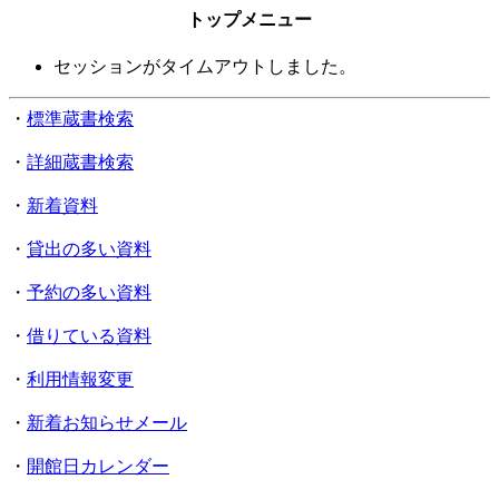
トップメニュー
セッションがタイムアウトしました。
・
標準蔵書検索
・
詳細蔵書検索
・
新着資料
・
貸出の多い資料
・
予約の多い資料
・
借りている資料
・
利用情報変更
・
新着お知らせメール
・
開館日カレンダー