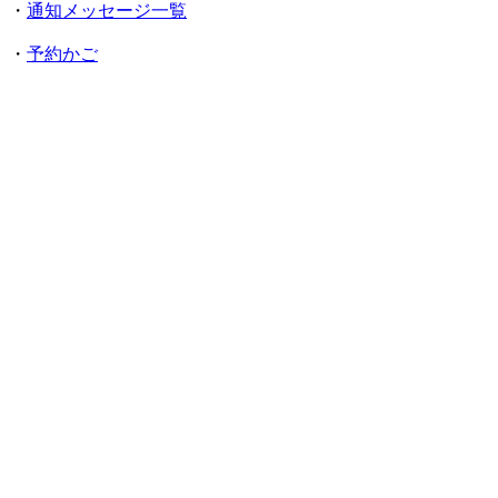
・
通知メッセージ一覧
・
予約かご