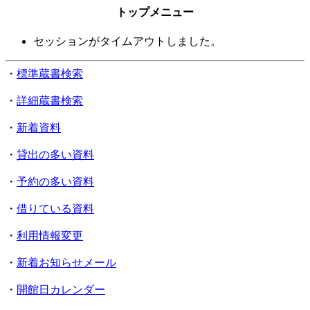
トップメニュー
セッションがタイムアウトしました。
・
標準蔵書検索
・
詳細蔵書検索
・
新着資料
・
貸出の多い資料
・
予約の多い資料
・
借りている資料
・
利用情報変更
・
新着お知らせメール
・
開館日カレンダー