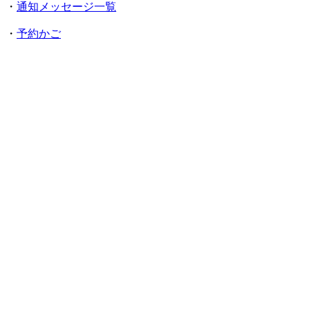
・
通知メッセージ一覧
・
予約かご