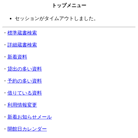
トップメニュー
セッションがタイムアウトしました。
・
標準蔵書検索
・
詳細蔵書検索
・
新着資料
・
貸出の多い資料
・
予約の多い資料
・
借りている資料
・
利用情報変更
・
新着お知らせメール
・
開館日カレンダー