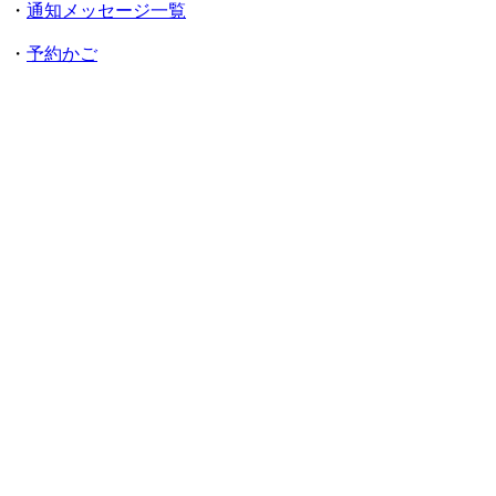
・
通知メッセージ一覧
・
予約かご