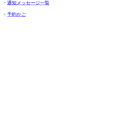
・
通知メッセージ一覧
・
予約かご