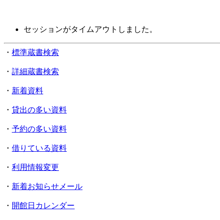
セッションがタイムアウトしました。
・
標準蔵書検索
・
詳細蔵書検索
・
新着資料
・
貸出の多い資料
・
予約の多い資料
・
借りている資料
・
利用情報変更
・
新着お知らせメール
・
開館日カレンダー