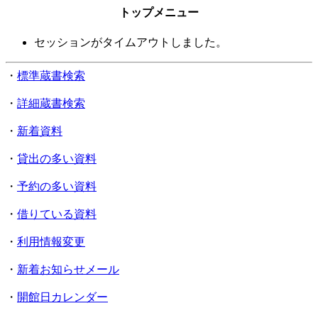
トップメニュー
セッションがタイムアウトしました。
・
標準蔵書検索
・
詳細蔵書検索
・
新着資料
・
貸出の多い資料
・
予約の多い資料
・
借りている資料
・
利用情報変更
・
新着お知らせメール
・
開館日カレンダー