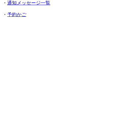
・
通知メッセージ一覧
・
予約かご