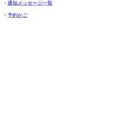
・
通知メッセージ一覧
・
予約かご