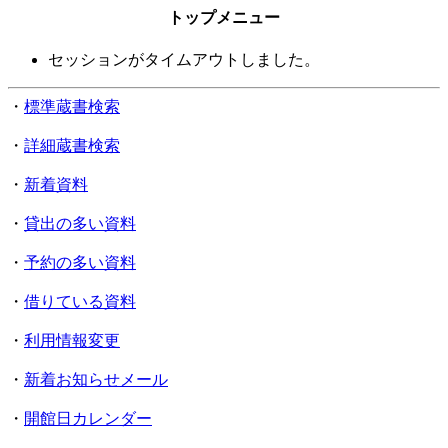
トップメニュー
セッションがタイムアウトしました。
・
標準蔵書検索
・
詳細蔵書検索
・
新着資料
・
貸出の多い資料
・
予約の多い資料
・
借りている資料
・
利用情報変更
・
新着お知らせメール
・
開館日カレンダー