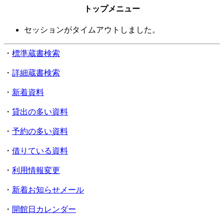
トップメニュー
セッションがタイムアウトしました。
・
標準蔵書検索
・
詳細蔵書検索
・
新着資料
・
貸出の多い資料
・
予約の多い資料
・
借りている資料
・
利用情報変更
・
新着お知らせメール
・
開館日カレンダー