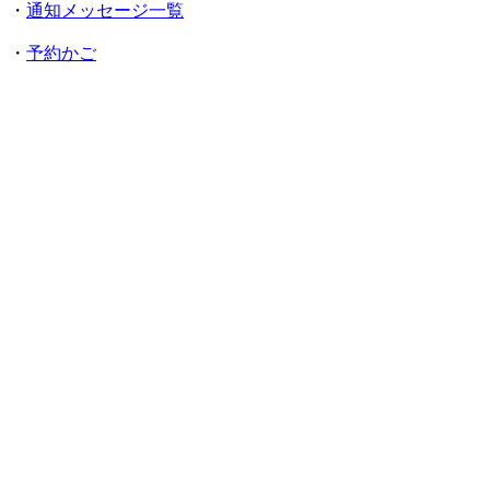
・
通知メッセージ一覧
・
予約かご