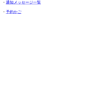
・
通知メッセージ一覧
・
予約かご