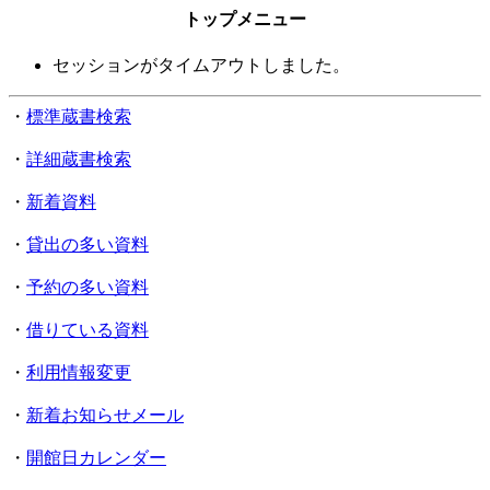
トップメニュー
セッションがタイムアウトしました。
・
標準蔵書検索
・
詳細蔵書検索
・
新着資料
・
貸出の多い資料
・
予約の多い資料
・
借りている資料
・
利用情報変更
・
新着お知らせメール
・
開館日カレンダー