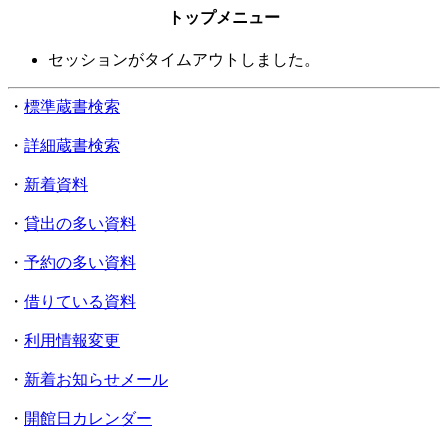
トップメニュー
セッションがタイムアウトしました。
・
標準蔵書検索
・
詳細蔵書検索
・
新着資料
・
貸出の多い資料
・
予約の多い資料
・
借りている資料
・
利用情報変更
・
新着お知らせメール
・
開館日カレンダー