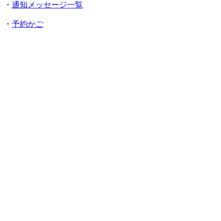
・
通知メッセージ一覧
・
予約かご