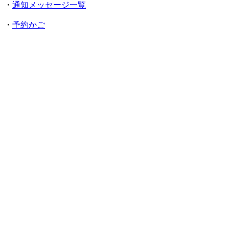
・
通知メッセージ一覧
・
予約かご