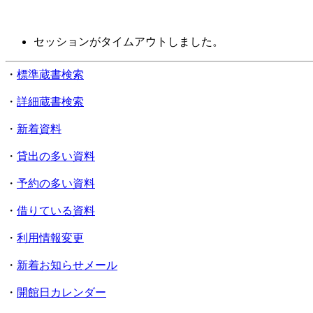
セッションがタイムアウトしました。
・
標準蔵書検索
・
詳細蔵書検索
・
新着資料
・
貸出の多い資料
・
予約の多い資料
・
借りている資料
・
利用情報変更
・
新着お知らせメール
・
開館日カレンダー