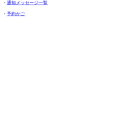
・
通知メッセージ一覧
・
予約かご