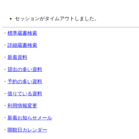
セッションがタイムアウトしました。
・
標準蔵書検索
・
詳細蔵書検索
・
新着資料
・
貸出の多い資料
・
予約の多い資料
・
借りている資料
・
利用情報変更
・
新着お知らせメール
・
開館日カレンダー