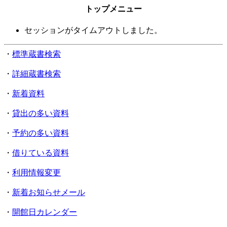
トップメニュー
セッションがタイムアウトしました。
・
標準蔵書検索
・
詳細蔵書検索
・
新着資料
・
貸出の多い資料
・
予約の多い資料
・
借りている資料
・
利用情報変更
・
新着お知らせメール
・
開館日カレンダー