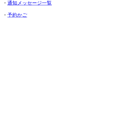
・
通知メッセージ一覧
・
予約かご