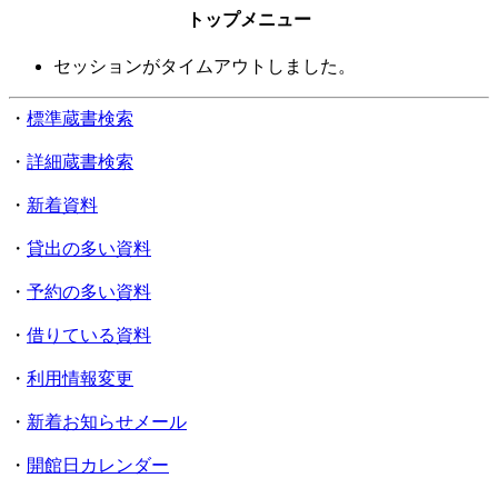
トップメニュー
セッションがタイムアウトしました。
・
標準蔵書検索
・
詳細蔵書検索
・
新着資料
・
貸出の多い資料
・
予約の多い資料
・
借りている資料
・
利用情報変更
・
新着お知らせメール
・
開館日カレンダー