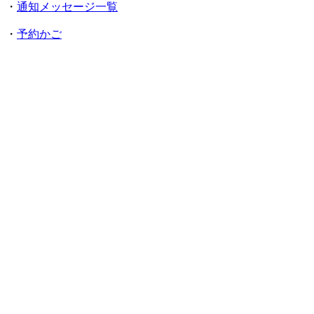
・
通知メッセージ一覧
・
予約かご