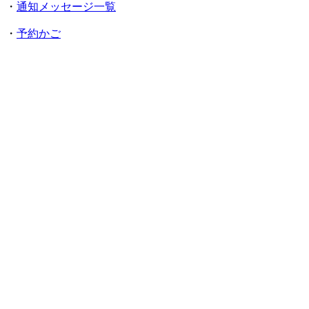
・
通知メッセージ一覧
・
予約かご