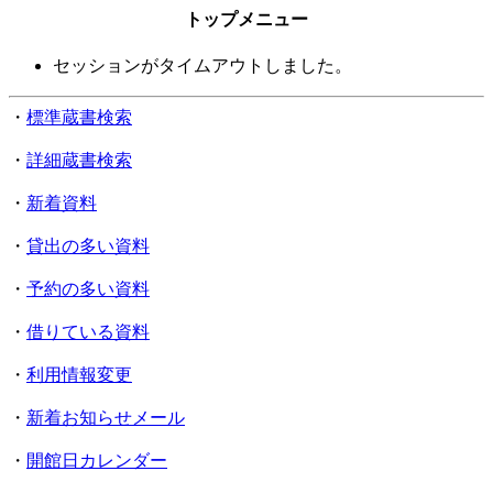
トップメニュー
セッションがタイムアウトしました。
・
標準蔵書検索
・
詳細蔵書検索
・
新着資料
・
貸出の多い資料
・
予約の多い資料
・
借りている資料
・
利用情報変更
・
新着お知らせメール
・
開館日カレンダー