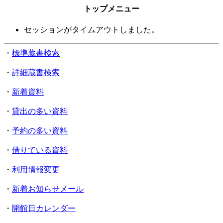
トップメニュー
セッションがタイムアウトしました。
・
標準蔵書検索
・
詳細蔵書検索
・
新着資料
・
貸出の多い資料
・
予約の多い資料
・
借りている資料
・
利用情報変更
・
新着お知らせメール
・
開館日カレンダー