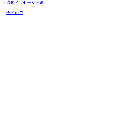
・
通知メッセージ一覧
・
予約かご