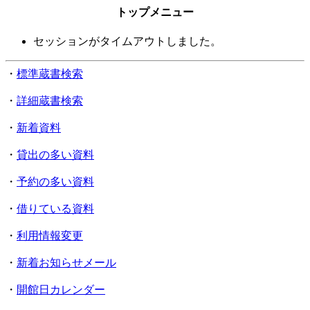
トップメニュー
セッションがタイムアウトしました。
・
標準蔵書検索
・
詳細蔵書検索
・
新着資料
・
貸出の多い資料
・
予約の多い資料
・
借りている資料
・
利用情報変更
・
新着お知らせメール
・
開館日カレンダー