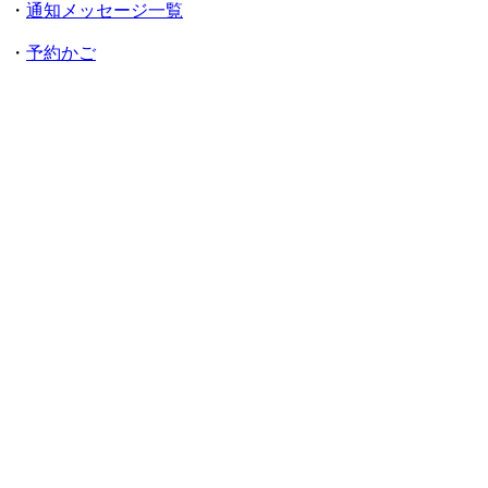
・
通知メッセージ一覧
・
予約かご