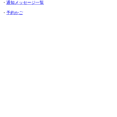
・
通知メッセージ一覧
・
予約かご