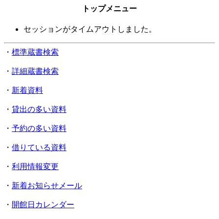
トップメニュー
セッションがタイムアウトしました。
・
標準蔵書検索
・
詳細蔵書検索
・
新着資料
・
貸出の多い資料
・
予約の多い資料
・
借りている資料
・
利用情報変更
・
新着お知らせメール
・
開館日カレンダー