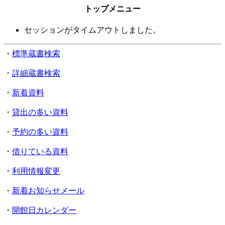
トップメニュー
セッションがタイムアウトしました。
・
標準蔵書検索
・
詳細蔵書検索
・
新着資料
・
貸出の多い資料
・
予約の多い資料
・
借りている資料
・
利用情報変更
・
新着お知らせメール
・
開館日カレンダー