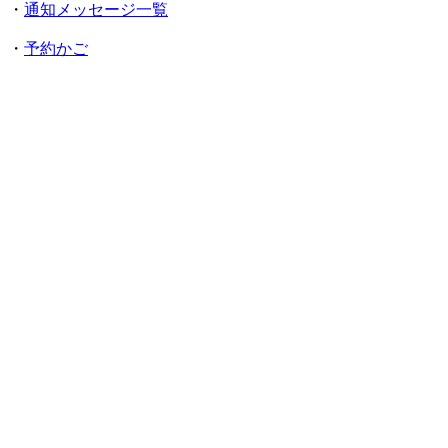
・
通知メッセージ一覧
・
予約かご