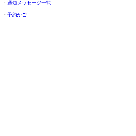
・
通知メッセージ一覧
・
予約かご