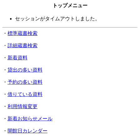
トップメニュー
セッションがタイムアウトしました。
・
標準蔵書検索
・
詳細蔵書検索
・
新着資料
・
貸出の多い資料
・
予約の多い資料
・
借りている資料
・
利用情報変更
・
新着お知らせメール
・
開館日カレンダー