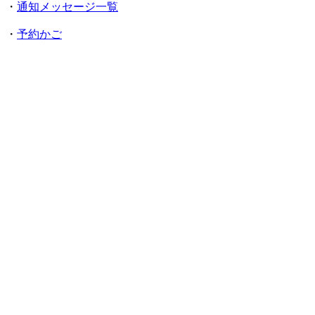
・
通知メッセージ一覧
・
予約かご