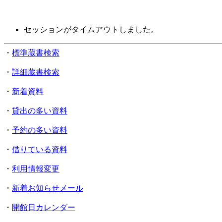
セッションがタイムアウトしました。
・
標準蔵書検索
・
詳細蔵書検索
・
新着資料
・
貸出の多い資料
・
予約の多い資料
・
借りている資料
・
利用情報変更
・
新着お知らせメール
・
開館日カレンダー